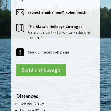

rauno.hannikainen@ kolumbus.fi

The Alatalo Holidays Cottages
Alatalontie 26 17710 Torittu (Padasjoki)
FINLAND

See our facebook page
Send a message
Distances
Helsinki 170 km
Tampere 80 km